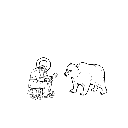
О нас
АНО «УК «Саровско-Дивеевский кластер»:
Нижегородская обл., г.Нижний Новгород,
территория Кремль, к.14.
О преподобном
Житие
Чудеса
Святая Канавка
Камень
Ближняя пустынька