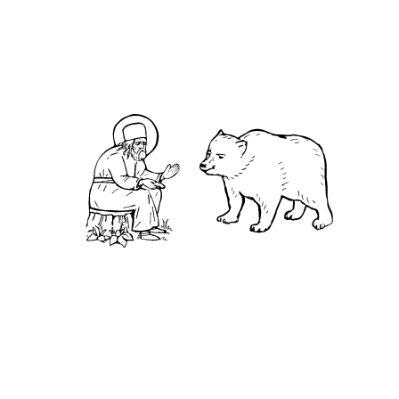
Примечание.
_
_ Кондаки Богородицы
читаются на 1-м и 6-м часе попеременно.
На 3-м и 9-м часе – тропарь воскресный.
«Слава» – тропарь Богородицы. Кондак
воскресный.
На Литургии
блаженны гласа – 6 и
Богородицы, песнь 3-я – 4.
По входе – тропари и кондаки:
В храме Господском и Богородицы – тропарь
воскресный, тропарь Богородицы (пояса);
кондак воскресный. «Слава» – кондак
Богородицы (пояса), «И ныне» – ин кондак
Богородицы (пояса).
В храме святого – тропарь воскресный,