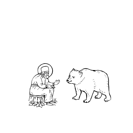
О кластере
О нас
АНО «УК «Саровско-Дивеевский кластер»:
Нижегородская обл., г.Нижний Новгород,
территория Кремль, к.14.
О преподобном
Житие
Чудеса
Святая Канавка
Камень