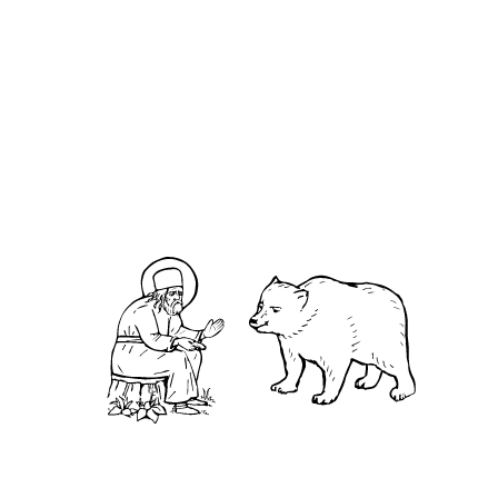
О кластере
О нас
АНО «УК «Саровско-Дивеевский кластер»:
Нижегородская обл., г.Нижний Новгород,
территория Кремль, к.14.
О преподобном
Житие
Чудеса
Святая Канавка