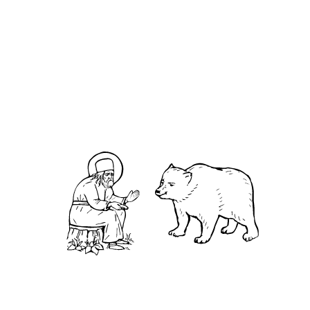
О кластере
О нас
АНО «УК «Саровско-Дивеевский кластер»:
Нижегородская обл., г.Нижний Новгород,
территория Кремль, к.14.
О преподобном
Житие
Чудеса
Святая Канавка
Камень