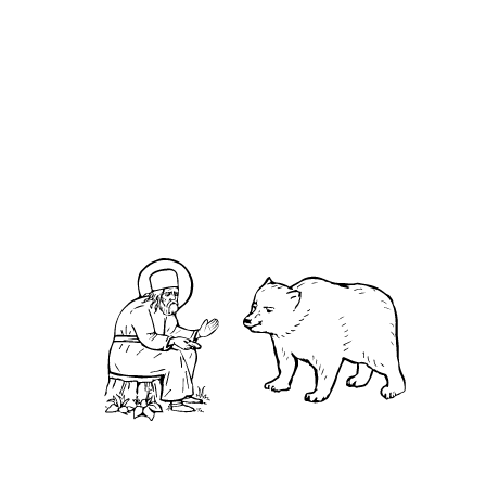
О кластере
О нас
АНО «УК «Саровско-Дивеевский кластер»:
Нижегородская обл., г.Нижний Новгород,
территория Кремль, к.14.
О преподобном
Житие
Чудеса
Святая Канавка