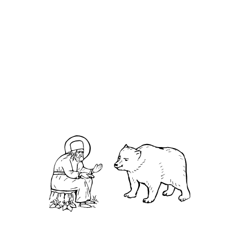
кудесники»
О кластере
О нас
АНО «УК «Саровско-Дивеевский кластер»:
Нижегородская обл., г.Нижний Новгород,
территория Кремль, к.14.
О преподобном
Житие