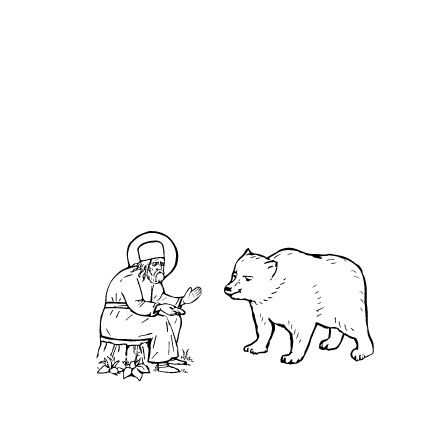
Добавить в календарь Apple
Добавить в календарь Google
Скопировать ссылку для Outlook
Евангелие дня
К ри́млянам, Глава 8
Евангелие от Матфе́я, Глава 10
Евангелие от Луки́, Глава 21
Святитель Феофан Затворник.
Мысли на каждый день года