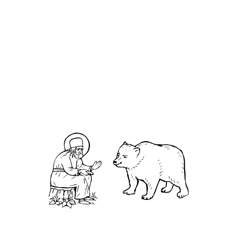
Си́мон юродивый
О кластере
О нас
АНО «УК «Саровско-Дивеевский кластер»:
Нижегородская обл., г.Нижний Новгород,
территория Кремль, к.14.
О преподобном
Житие
Чудеса