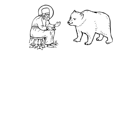
Камень
Ближняя пустынька
Дальняя пустынька
Карта жизненного пути
Достопримечательности
Арзамас
Нижний Новгород
Саров
Дивеево
Выездное
Мордовский природный заповедник