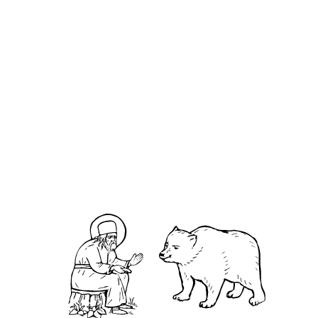
территории
в Арзамасе
около
будет
водонапорной
заявлена в
башни
конкурсе по
благоустройству
О кластере
О нас
АНО «УК «Саровско-Дивеевский кластер»:
Нижегородская обл., г.Нижний Новгород,
территория Кремль, к.14.
О преподобном