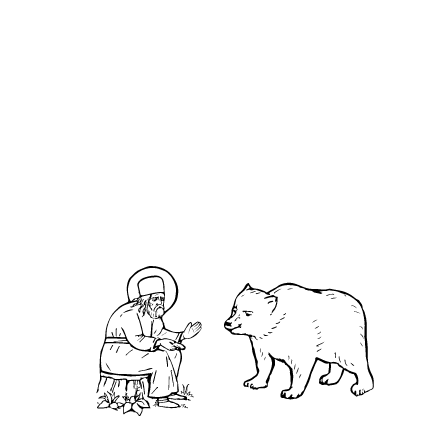
гранта
«Малые
конкурса
города и
«Малые
исторические
города и
поселения»
исторические
О кластере
поселения –
2022»
О нас
АНО «УК «Саровско-Дивеевский кластер»:
Нижегородская обл., г.Нижний Новгород,
территория Кремль, к.14.
О преподобном
Житие