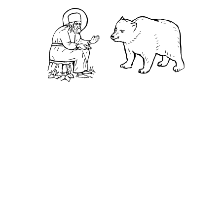
Камень
Ближняя пустынька
Дальняя пустынька
Карта жизненного пути
Достопримечательности
Арзамас
Нижний Новгород
Саров
Дивеево
Выездное
Мордовский природный заповедник