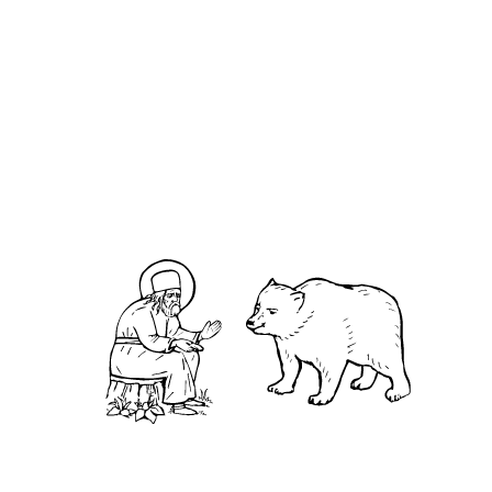
О кластере
О нас
АНО «УК «Саровско-Дивеевский кластер»:
Нижегородская обл., г.Нижний Новгород,
территория Кремль, к.14.
О преподобном
Житие
Чудеса
Святая Канавка