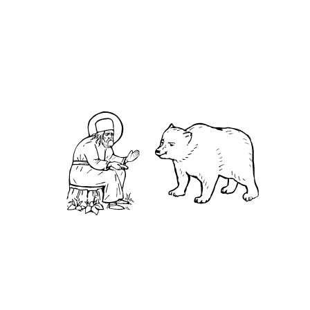
Н
екий батюшка все никак не мог унять
нескольких неофитов (новообращенных) в
своем приходе. Им слово — они в ответ десять,
да все из святоотеческого писания, и даже чуть
свысока на простеца-священника поглядывая,
не понимая, что даже азов веры еще не
постигли. В какой-то момент им показалось, что
они совсем его одолели, но тут отче достал
большую стеклянную банку и, наполнив ее
камнями, спросил у неофитов: — Полна ли
банка? — Да, полна, — услышал он уверенный
ответ. Тогда высыпал в нее немалое число
гороха и потряс. Естественно, горошек занял
свободное место между камнями. И еще раз
спросил священник неофитов: — Полна ли
банка? — Полна, — хором отвечали они,
впрочем, уже с меньшим апломбом, чем прежде,
чувствуя каверзу, которая не заставила себя