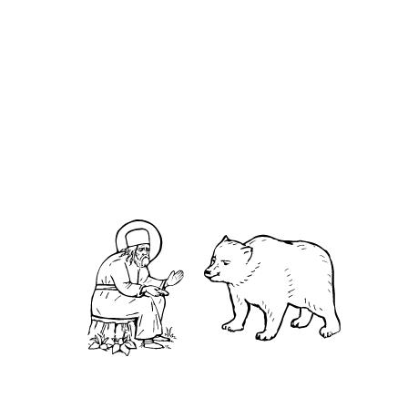
О кластере
О нас
АНО «УК «Саровско-Дивеевский кластер»:
Нижегородская обл., г.Нижний Новгород,
территория Кремль, к.14.
О преподобном
Житие
Чудеса
Святая Канавка