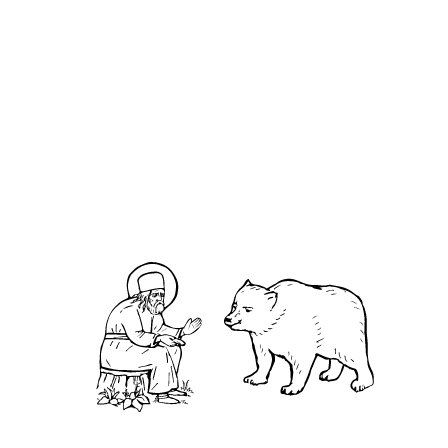
Дея́ния святы́х Апо́столов, Глава 8
Евангелие от Иоа́нна, Глава 10
К кори́нфянам 1-е, Глава 4
Евангелие от Матфе́я, Глава 10
Святитель Феофан Затворник.
Мысли на каждый день года
С
вятой Иоанн Дамаскин говорил: – Дерево,
даже и подрубленное топором, снова
срастается, и рана от стрелы излечивается и
зарастает. Но стрела словесная неисцелима,
ведь она попадает в самое сердце. Будьте
молчаливы и смиренны.