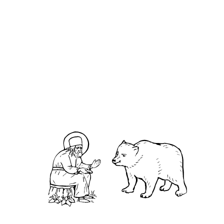
Т
ы говоришь, что веришь в Бога, но не
можешь поверить в существование бесов. Есть
притча об одном страннике, который, придя в
Египет, имел большое желание искупаться в
Ниле, чтобы потом было что вспомнить.
Местные жители предостерегали его о том, что в
Ниле водятся крокодилы, отговаривая
заплывать на глубину. Но он не верил «бабьей
сказке» о крокодилах и, как хороший, уверенный
в себе пловец, заплыл далеко в мутные
нильские воды. Вдруг крокодил набросился на
пловца и вонзил в него свои зубы. При жизни
храбрец не захотел поверить в существование
крокодилов, а перед смертью не осталось у него
на это времени. Святитель Николай Сербский.
Миссионерские письма. Письмо 203, «любителю
истины», о бесах