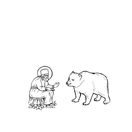
О кластере
О нас
АНО «УК «Саровско-Дивеевский кластер»:
Нижегородская обл., г.Нижний Новгород,
территория Кремль, к.14.
О преподобном
Житие
Чудеса
Святая Канавка
Камень