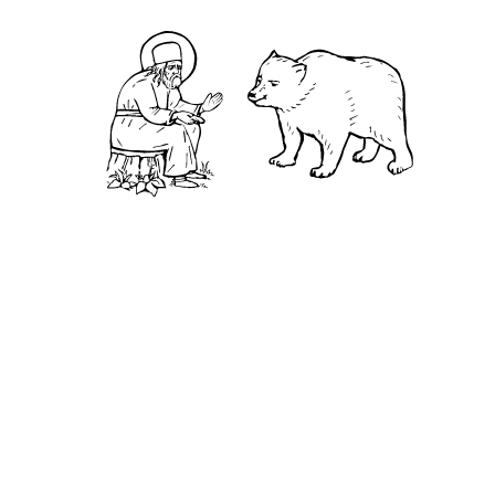
сказал: «Не умею говорить от Писания, но скажу
вам притчу. Один человек сказал своему другу:
"Я желаю видеть царя, пойдем со мной". Друг
отвечал ему: "Пройду с тобой половину дороги".
Сказал другому: "Пойди, проводи меня к царю".
Тот отвечал: "Доведу тебя до царского дворца".
Он сказал и третьему другу: "Пойдем со мной к
царю". "Пойдем, — отвечал третий друг, — я
доведу тебя до дворца, введу в него, скажу о
тебе царю и представлю тебя ему"». Братия
спросили, что значит эта притча. Мирянин
отвечал: «Первый друг есть подвижничество,
которое доводит до истинного пути; второй —
чистота, которая достигает до небес; третий друг
— милостыня, которая с дерзновением приводит
к Самому Царю — Богу». Таким образом, братия
получили назидание и разошлись.