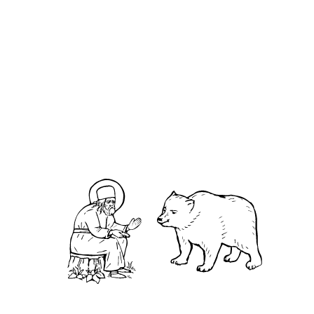
Агафа́нгел митрополит Преображенский
О кластере
О нас
АНО «УК «Саровско-Дивеевский кластер»:
Нижегородская обл., г.Нижний Новгород,
территория Кремль, к.14.
О преподобном
Житие
Чудеса