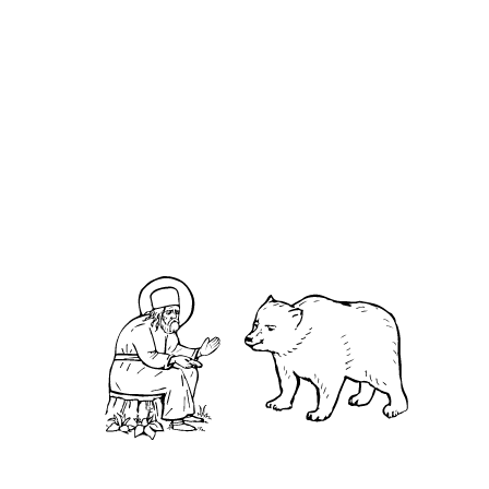
свету, чтобы найти хотя бы одного мудрого и
счастливого человека. После долгих и
бесплодных поисков они пришли к некоему
святому, который жил в уединении в лесу. Он
поклонился им до земли и радостно принял в
своей хижине. После долгого разговора и
расспросов путники, убедившись, что они
действительно нашли человека, в котором
соединились мудрость и счастье, воскликнули:
«Человек Божий, но мы не можем жить так, как
ты! Как же нам обрести счастье?». Заплакал
человек Божий, возвел глаза к небу и сквозь
слезы сказал: «И не должны вы жить, как я. Но,
чтобы стать счастливыми, держитесь этих
правил: думайте о Боге хотя бы столько же,
сколько думаете о людях; бойтесь Бога хотя бы
столько же, сколько боитесь людей; почитайте
Бога хотя бы столько же, сколько уважаете