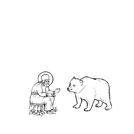
О кластере
О нас
АНО «УК «Саровско-Дивеевский кластер»:
Нижегородская обл., г.Нижний Новгород,
территория Кремль, к.14.
О преподобном
Житие
Чудеса
Святая Канавка