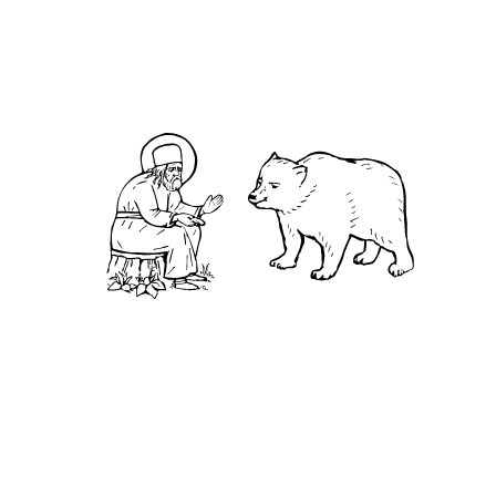
была прочитана на утрене вторника).
На «Господи, воззвах» стихиры на 6:
Октоиха, глас 1-й – 3, и преподобного, глас тот
же – 3. «Слава, и ныне» – Крестобогородичен
Минеи, глас тот же: «Своего́ А́гнца...».
Входа нет. Прокимен дня.
На стиховне стихиры Октоиха, глас 1-й.
«Слава, и ныне» – Крестобогородичен Октоиха,
глас тот же: «Воздви́жена яко ви́де…».
По Трисвятом – тропарь преподобного, глас
1-й. «Слава, и ныне» – Крестобогородичен по
гласу тропаря, от меньших: «Твое́
предста́тельство...».
На утрене
на «Бог Господь» – тропарь
преподобного, глас 1-й (дважды). «Слава, и