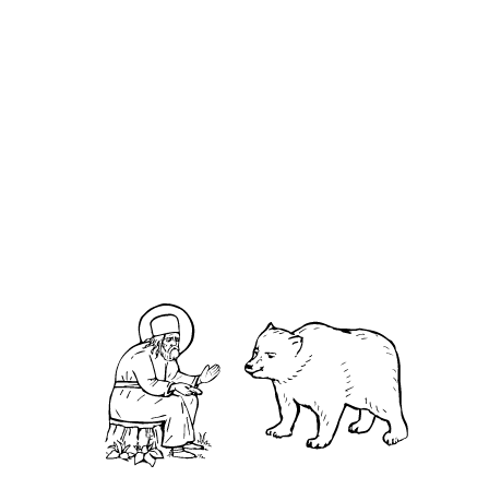
принимаются
собора
площади
до 5 июля
города
Арзамаса 30
Арзамаса
июля
О кластере
О нас
АНО «УК «Саровско-Дивеевский кластер»:
Нижегородская обл., г.Нижний Новгород,
территория Кремль, к.14.
О преподобном
Житие