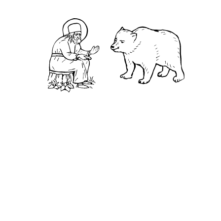
Святая Канавка
Камень
Ближняя пустынька
Дальняя пустынька
Карта жизненного пути
Достопримечательности
Арзамас
Нижний Новгород
Саров
Дивеево
Выездное
Мордовский природный заповедник