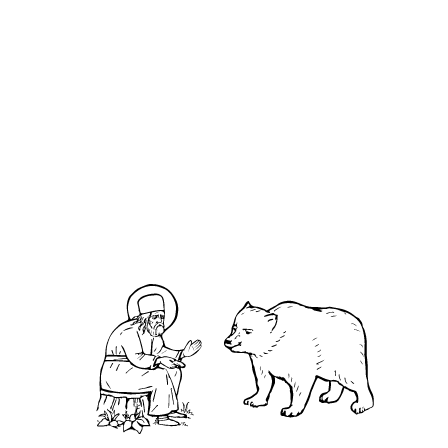
внутренних
городов для
России для
туристических
новогодних
отдыха и
направлений
путешествий
путешествий
в новогодние
праздники
О кластере
О нас
АНО «УК «Саровско-Дивеевский кластер»:
Нижегородская обл., г.Нижний Новгород,
территория Кремль, к.14.
О преподобном