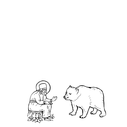
онлайн-
формате
О кластере
О нас
АНО «УК «Саровско-Дивеевский кластер»:
Нижегородская обл., г.Нижний Новгород,
территория Кремль, к.14.
О преподобном