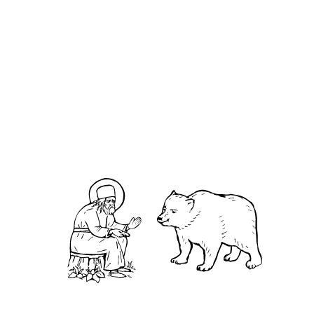
О кластере
О нас
АНО «УК «Саровско-Дивеевский кластер»:
Нижегородская обл., г.Нижний Новгород,
территория Кремль, к.14.
О преподобном
Житие
Чудеса