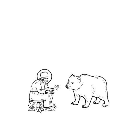
Арзамасе 14
августа
О кластере
О нас
АНО «УК «Саровско-Дивеевский кластер»:
Нижегородская обл., г.Нижний Новгород,
территория Кремль, к.14.
О преподобном
Житие
Чудеса
Святая Канавка