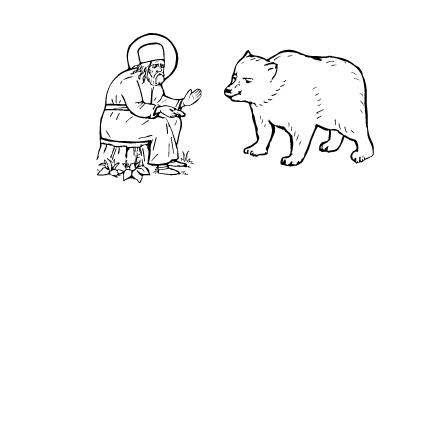
Святая Канавка
Камень
Ближняя пустынька
Дальняя пустынька
Карта жизненного пути
Достопримечательности
Арзамас
Нижний Новгород
Саров
Дивеево
Выездное
Мордовский природный заповедник