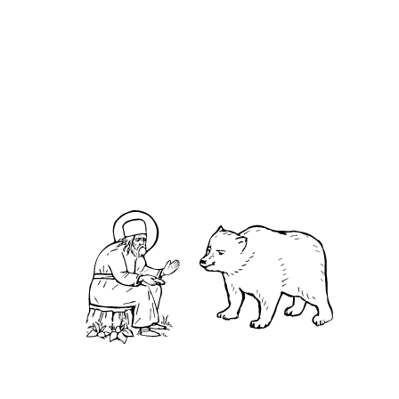
О кластере
О нас
АНО «УК «Саровско-Дивеевский кластер»:
Нижегородская обл., г.Нижний Новгород,
территория Кремль, к.14.
О преподобном
Житие
Чудеса
Святая Канавка