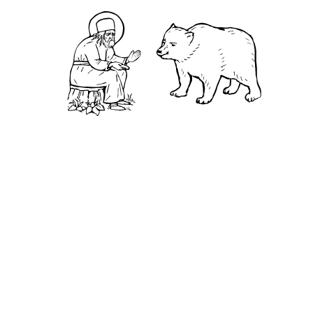
Камень
Ближняя пустынька
Дальняя пустынька
Карта жизненного пути
Достопримечательности
Арзамас
Нижний Новгород
Саров
Дивеево
Выездное
Мордовский природный заповедник