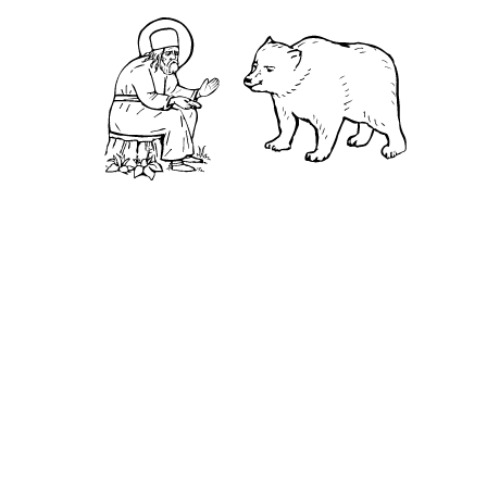
Камень
Ближняя пустынька
Дальняя пустынька
Карта жизненного пути
Достопримечательности
Арзамас
Нижний Новгород
Саров
Дивеево
Выездное
Мордовский природный заповедник