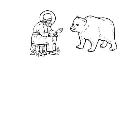
Святая Канавка
Камень
Ближняя пустынька
Дальняя пустынька
Карта жизненного пути
Достопримечательности
Арзамас
Нижний Новгород
Саров
Дивеево
Выездное
Мордовский природный заповедник