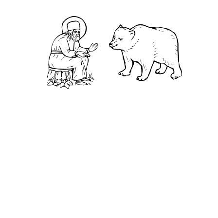
Святая Канавка
Камень
Ближняя пустынька
Дальняя пустынька
Карта жизненного пути
Достопримечательности
Арзамас
Нижний Новгород
Саров
Дивеево
Выездное
Мордовский природный заповедник