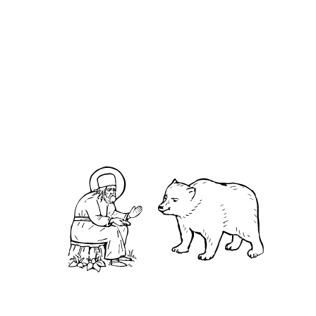
О кластере
О нас
АНО «УК «Саровско-Дивеевский кластер»:
Нижегородская обл., г.Нижний Новгород,
территория Кремль, к.14.
О преподобном
Житие
Чудеса
Святая Канавка