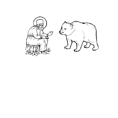
Житие
Чудеса
Святая Канавка
Камень
Ближняя пустынька
Дальняя пустынька
Карта жизненного пути
Достопримечательности
Арзамас
Нижний Новгород
Саров
Дивеево