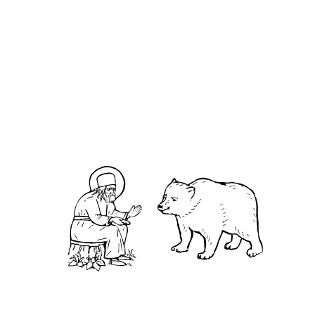
Новгорода
О кластере
О нас
АНО «УК «Саровско-Дивеевский кластер»:
Нижегородская обл., г.Нижний Новгород,
территория Кремль, к.14.
О преподобном
Житие
Чудеса
Святая Канавка