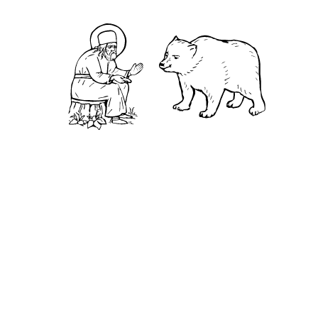
Святая Канавка
Камень
Ближняя пустынька
Дальняя пустынька
Карта жизненного пути
Достопримечательности
Арзамас
Нижний Новгород
Саров
Дивеево
Выездное
Мордовский природный заповедник