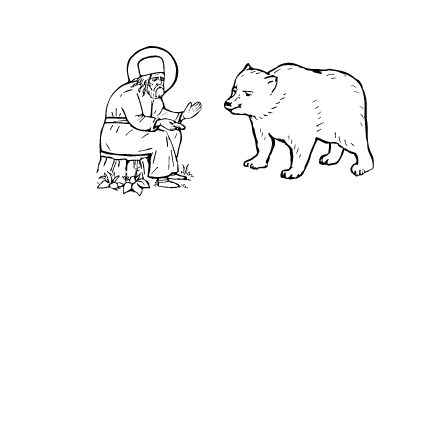
Чудеса
Святая Канавка
Камень
Ближняя пустынька
Дальняя пустынька
Карта жизненного пути
Достопримечательности
Арзамас
Нижний Новгород
Саров
Дивеево
Выездное