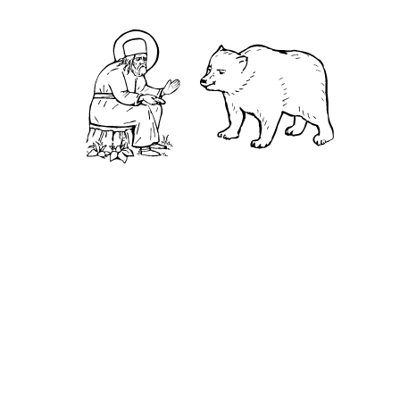
Святая Канавка
Камень
Ближняя пустынька
Дальняя пустынька
Карта жизненного пути
Достопримечательности
Арзамас
Нижний Новгород
Саров
Дивеево
Выездное
Мордовский природный заповедник