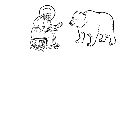
Камень
Ближняя пустынька
Дальняя пустынька
Карта жизненного пути
Достопримечательности
Арзамас
Нижний Новгород
Саров
Дивеево
Выездное
Мордовский природный заповедник