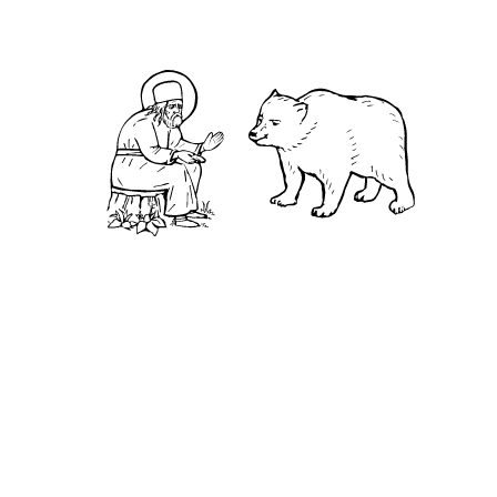
Житие
Чудеса
Святая Канавка
Камень
Ближняя пустынька
Дальняя пустынька
Карта жизненного пути
Достопримечательности
Арзамас
Нижний Новгород
Саров
Дивеево