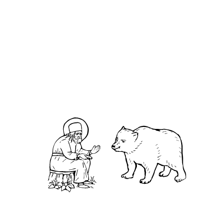
О кластере
О нас
АНО «УК «Саровско-Дивеевский кластер»:
Нижегородская обл., г.Нижний Новгород,
территория Кремль, к.14.
О преподобном
Житие
Чудеса
Святая Канавка