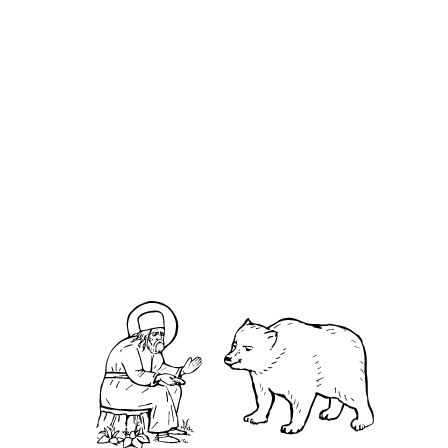
ФЕСТ»
волшебник —
впервые
театр»
пройдет в
открылась в
Нижнем
Арзамасском
Новгороде с
историко-
22 по 27
художественном
ноября
музее
О кластере
О нас
АНО «УК «Саровско-Дивеевский кластер»:
Нижегородская обл., г.Нижний Новгород,
территория Кремль, к.14.
О преподобном