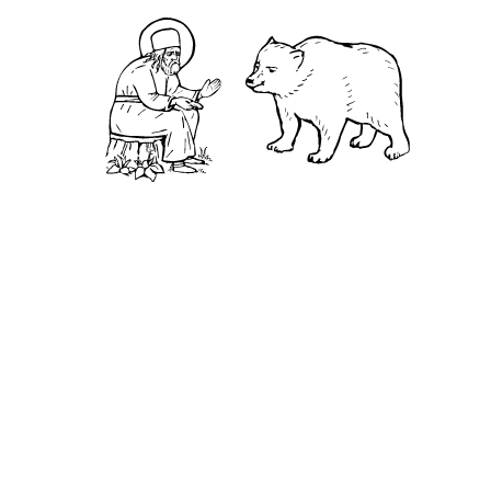
Камень
Ближняя пустынька
Дальняя пустынька
Карта жизненного пути
Достопримечательности
Арзамас
Нижний Новгород
Саров
Дивеево
Выездное
Мордовский природный заповедник