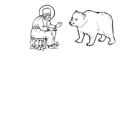
Камень
Ближняя пустынька
Дальняя пустынька
Карта жизненного пути
Достопримечательности
Арзамас
Нижний Новгород
Саров
Дивеево
Выездное
Мордовский природный заповедник