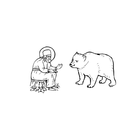
Нижегородская обл., г.Нижний Новгород,
территория Кремль, к.14.
О преподобном
Житие
Чудеса
Святая Канавка
Камень
Ближняя пустынька
Дальняя пустынька
Карта жизненного пути