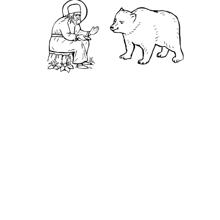
Ближняя пустынька
Дальняя пустынька
Карта жизненного пути
Достопримечательности
Арзамас
Нижний Новгород
Саров
Дивеево
Выездное
Мордовский природный заповедник
Монастыри и Храмы